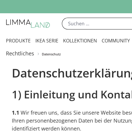
m Hauptinhalt springen
Zur Suche springen
Zur Hauptnavigation springen
PRODUKTE
IKEA SERIE
KOLLEKTIONEN
COMMUNITY
Rechtliches
Datenschutz
Datenschutzerklärun
1) Einleitung und Kont
1.1
Wir freuen uns, dass Sie unsere Website bes
Ihren personenbezogenen Daten bei der Nutzung
identifiziert werden können.