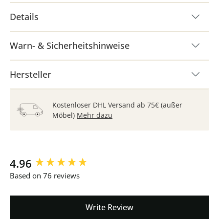
Details
Warn- & Sicherheitshinweise
Hersteller
Kostenloser DHL Versand ab 75€ (außer
Möbel)
Mehr dazu
New content loaded
4.96
Based on 76 reviews
Write Review