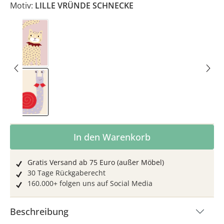
Motiv:
LILLE VRÜNDE SCHNECKE
LILLE VRÜNDE KATZE
LILLE VRÜNDE SCHNECKE
Produkt Anzahl: Gib den gewünschten Wer
In den Warenkorb
Gratis Versand ab 75 Euro (außer Möbel)
30 Tage Rückgaberecht
160.000+ folgen uns auf Social Media
Beschreibung