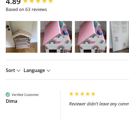
4.89
Based on 63 reviews
Sort
Language
Verified Customer
Dima
Reviewer didn't leave any com