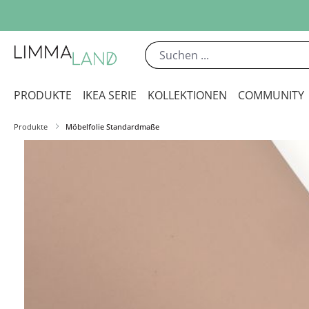
m Hauptinhalt springen
Zur Suche springen
Zur Hauptnavigation springen
PRODUKTE
IKEA SERIE
KOLLEKTIONEN
COMMUNITY
Produkte
Möbelfolie Standardmaße