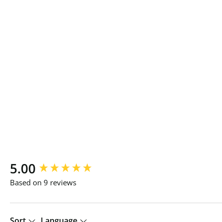
New content loaded
5.00
Based on 9 reviews
Sort
Language