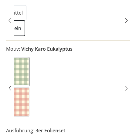
Mittel
Klein
Motiv:
Vichy Karo Eukalyptus
Vichy Karo Eukalyptus
Vichy Karo Rosa
Ausführung:
3er Folienset