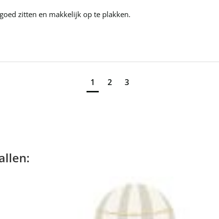
t goed zitten en makkelijk op te plakken.
1
2
3
allen: