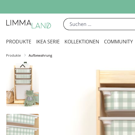
m Hauptinhalt springen
Zur Suche springen
Zur Hauptnavigation springen
PRODUKTE
IKEA SERIE
KOLLEKTIONEN
COMMUNITY
Produkte
Aufbewahrung