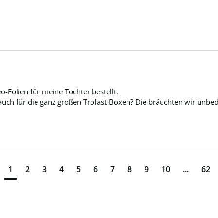
o-Folien für meine Tochter bestellt. 

t auch für die ganz großen Trofast-Boxen? Die bräuchten wir unbe
1
2
3
4
5
6
7
8
9
10
...
62