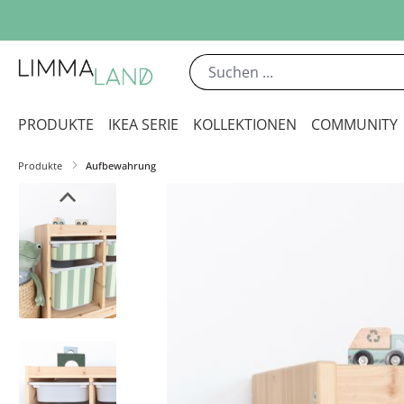
m Hauptinhalt springen
Zur Suche springen
Zur Hauptnavigation springen
PRODUKTE
IKEA SERIE
KOLLEKTIONEN
COMMUNITY
Produkte
Aufbewahrung