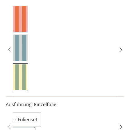
Streifig Rosa
Streifig Nordisch Blau
Streifig Eukalyptus
Ausführung:
Einzelfolie
3er Folienset