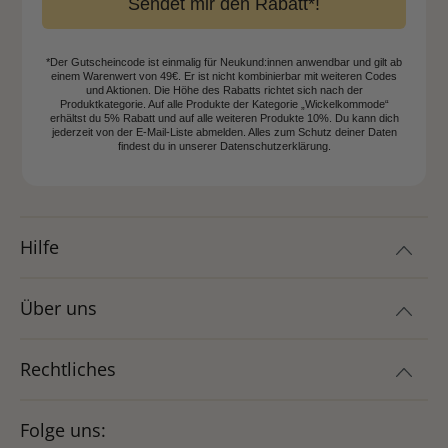
Sendet mir den Rabatt*!
*Der Gutscheincode ist einmalig für Neukund:innen anwendbar und gilt ab
einem Warenwert von 49€. Er ist nicht kombinierbar mit weiteren Codes
und Aktionen. Die Höhe des Rabatts richtet sich nach der
Produktkategorie. Auf alle Produkte der Kategorie „Wickelkommode“
erhältst du 5% Rabatt und auf alle weiteren Produkte 10%. Du kann dich
jederzeit von der E-Mail-Liste abmelden. Alles zum Schutz deiner Daten
findest du in unserer Datenschutzerklärung.
Hilfe
Über uns
Rechtliches
Folge uns: