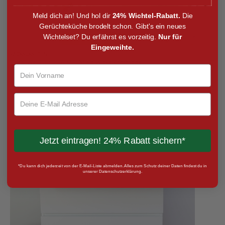
Meld dich an! Und hol dir
24% Wichtel-Rabatt.
Die
Gerüchteküche brodelt schon. Gibt's ein neues
Wichtelset? Du erfährst es vorzeitig.
Nur für
Eingeweihte.
WICKÄLKASTEN
Regal Weiß für IKEA MALM als Wickelkommode
69,95 €
Neu
Jetzt eintragen! 24% Rabatt sichern*
*Du kann dich jederzeit von der E-Mail-Liste abmelden. Alles zum Schutz deiner Daten findest du in
unserer Datenschutzerklärung.