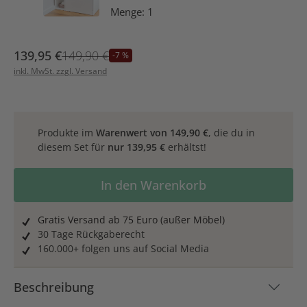
Menge: 1
139,95 €
149,90 €
-7 %
inkl. MwSt. zzgl. Versand
Produkte im
Warenwert von
149,90 €
, die du in
diesem Set für
nur
139,95 €
erhältst!
Produkt Anzahl: Gib den gewünschten Wer
In den Warenkorb
Gratis Versand ab 75 Euro (außer Möbel)
30 Tage Rückgaberecht
160.000+ folgen uns auf Social Media
Beschreibung