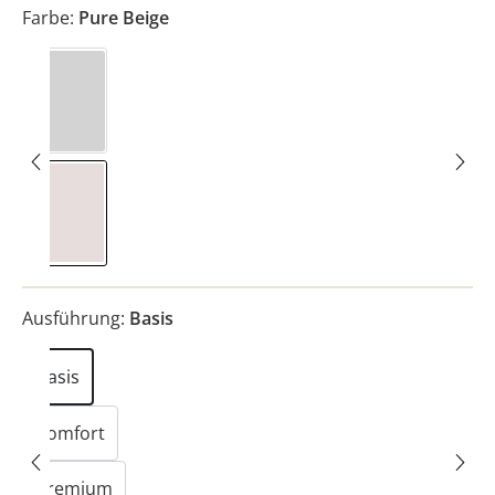
Farbe:
Pure Beige
Soft Grey
Pure Beige
Ausführung:
Basis
Basis
Komfort
Premium