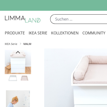
m Hauptinhalt springen
Zur Suche springen
Zur Hauptnavigation springen
PRODUKTE
IKEA SERIE
KOLLEKTIONEN
COMMUNITY
IKEA Serie
MALM