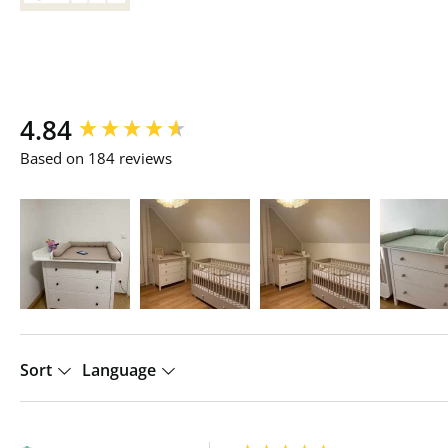
New content loaded
4.84
Based on 184 reviews
Sort
Language