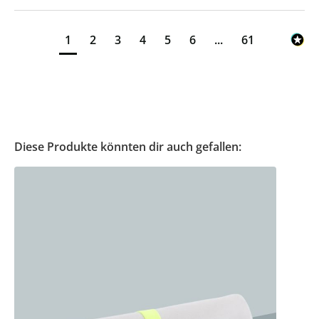
1
2
3
4
5
6
...
61
Diese Produkte könnten dir auch gefallen: