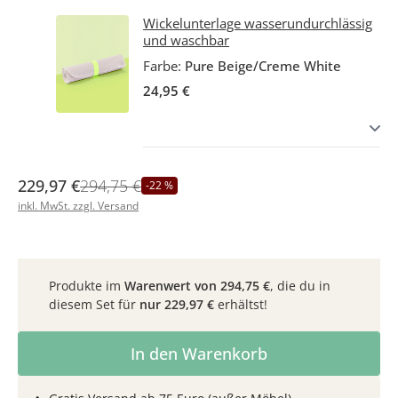
Wickelunterlage wasserundurchlässig
und waschbar
Farbe:
Pure Beige/Creme White
24,95 €
229,97 €
294,75 €
-22 %
inkl. MwSt. zzgl. Versand
Produkte im
Warenwert von
294,75 €
, die du in
diesem Set für
nur
229,97 €
erhältst!
Produkt Anzahl: Gib den gewünschten Wer
In den Warenkorb