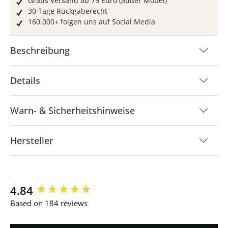
Gratis Versand ab 75 Euro (außer Möbel)
30 Tage Rückgaberecht
160.000+ folgen uns auf Social Media
Beschreibung
Details
Warn- & Sicherheitshinweise
Hersteller
New content loaded
4.84
Based on 184 reviews