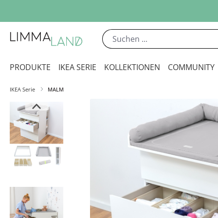
m Hauptinhalt springen
Zur Suche springen
Zur Hauptnavigation springen
PRODUKTE
IKEA SERIE
KOLLEKTIONEN
COMMUNITY
IKEA Serie
MALM