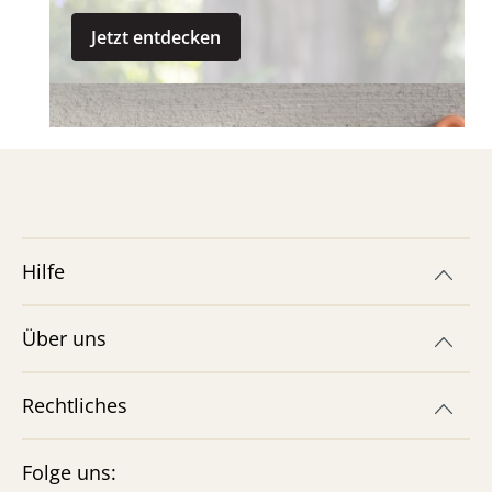
unvergesslich – mit w...
Jetzt entdecken
Hilfe
Zaubersand selber machen – DIY
Über uns
Rezept für kreatives Spielen
Entdecke unser Rezept für Zaubersand zum
Rechtliches
Selbermachen! Mit nur 3 Zutaten gestaltest du
im Handumdrehen sensorischen Spielspaß für
Kinder. Jetzt auspro...
Folge uns:
Jetzt entdecken