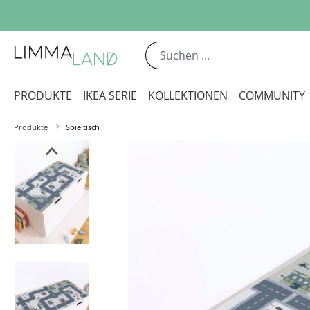
m Hauptinhalt springen
Zur Suche springen
Zur Hauptnavigation springen
PRODUKTE
IKEA SERIE
KOLLEKTIONEN
COMMUNITY
Produkte
Spieltisch