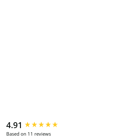
New content loaded
4.91
Based on 11 reviews