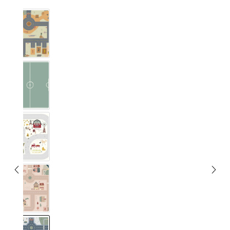
Bauplats
Fussballplats
Landleben
Smådorp