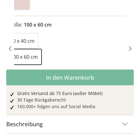
Größe:
100 x 60 cm
40 x 40 cm
100 x 60 cm
Produkt Anzahl: Gib den gewünschten Wer
In den Warenkorb
Gratis Versand ab 75 Euro (außer Möbel)
30 Tage Rückgaberecht
160.000+ folgen uns auf Social Media
Beschreibung