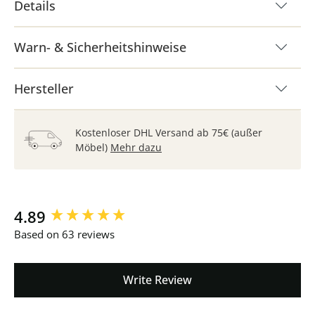
Details
Warn- & Sicherheitshinweise
Hersteller
Kostenloser DHL Versand ab 75€ (außer
Möbel)
Mehr dazu
New content loaded
4.89
Based on 63 reviews
Write Review