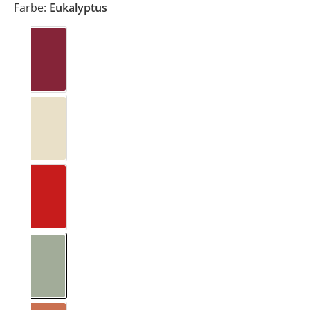
Farbe:
Eukalyptus
Beerig
Cashew
Erdbeerrot
Eukalyptus