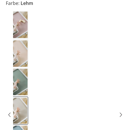
Farbe:
Lehm
Altrosa
Creme
Eukalyptus
Lehm