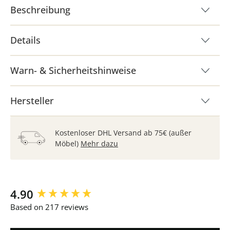
Beschreibung
Details
Warn- & Sicherheitshinweise
Hersteller
Kostenloser DHL Versand ab 75€ (außer
Möbel)
Mehr dazu
New content loaded
4.90
Based on 217 reviews