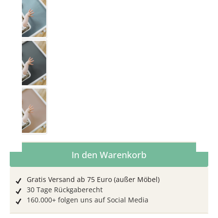
Nordisch Blau
Schiefer
Toffee
Produkt Anzahl: Gib den gewünschten Wer
In den Warenkorb
Gratis Versand ab 75 Euro (außer Möbel)
30 Tage Rückgaberecht
160.000+ folgen uns auf Social Media