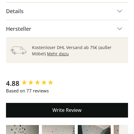
Details
Hersteller
Kostenloser DHL Versand ab 75€ (außer
Möbel)
Mehr dazu
New content loaded
4.88
Based on 77 reviews
Write Review