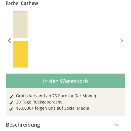
Farbe:
Cashew
Cashew
Sonnengelb
Produkt Anzahl: Gib den gewünschten Wer
In den Warenkorb
Gratis Versand ab 75 Euro (außer Möbel)
30 Tage Rückgaberecht
160.000+ folgen uns auf Social Media
Beschreibung