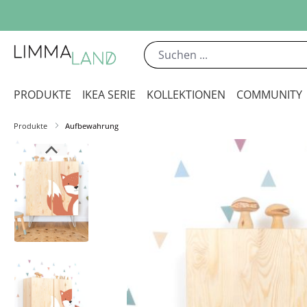
m Hauptinhalt springen
Zur Suche springen
Zur Hauptnavigation springen
PRODUKTE
IKEA SERIE
KOLLEKTIONEN
COMMUNITY
Produkte
Aufbewahrung