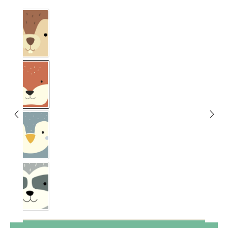
Eichhörnchen
Fuchs
Pinguin
Waschbär