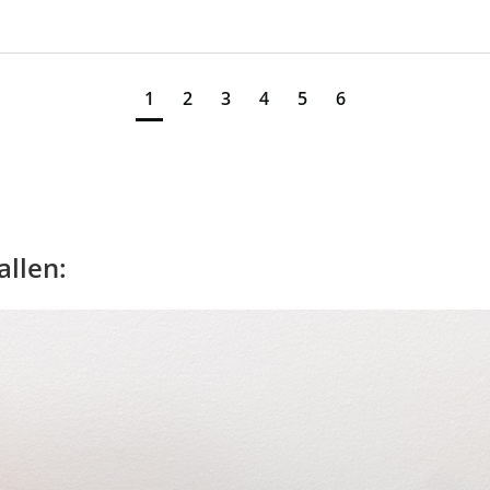
1
2
3
4
5
6
allen: