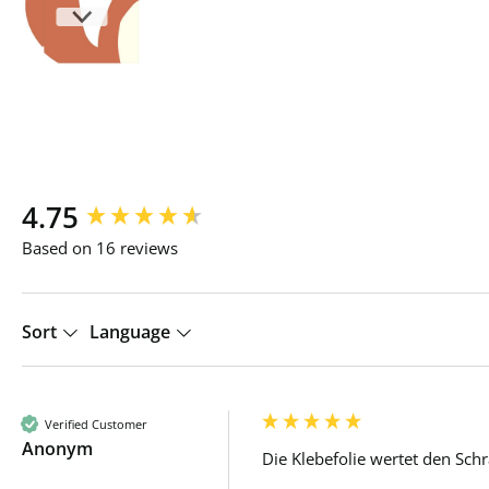
New content loaded
4.75
Based on 16 reviews
Sort
Language
Verified Customer
Anonym
Die Klebefolie wertet den Sch