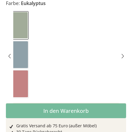
Farbe:
Eukalyptus
Eukalyptus
Nordisch Blau
Rosenholz
Produkt Anzahl: Gib den gewünschten Wer
In den Warenkorb
Gratis Versand ab 75 Euro (außer Möbel)
30 Tage Rückgaberecht