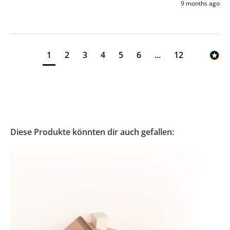
9 months ago
1
2
3
4
5
6
...
12
Diese Produkte könnten dir auch gefallen: