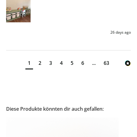
26 days ago
1
2
3
4
5
6
...
63
Diese Produkte könnten dir auch gefallen: