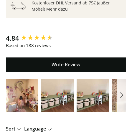
Kostenloser DHL Versand ab 75€ (außer
Möbel)
Mehr dazu
New content loaded
4.84
Based on 188 reviews
Write Review
Sort
Language