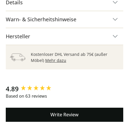
Details
Warn- & Sicherheitshinweise
Hersteller
Kostenloser DHL Versand ab 75€ (außer
Möbel)
Mehr dazu
New content loaded
4.89
Based on 63 reviews
Write Review