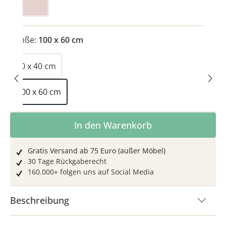
Größe:
100 x 60 cm
40 x 40 cm
100 x 60 cm
Produkt Anzahl: Gib den gewünschten Wer
In den Warenkorb
Gratis Versand ab 75 Euro (außer Möbel)
30 Tage Rückgaberecht
160.000+ folgen uns auf Social Media
Beschreibung