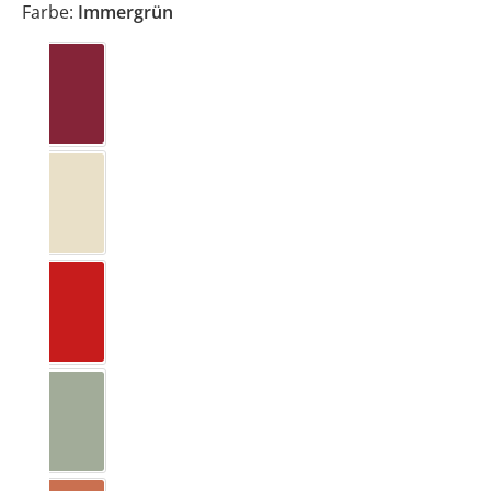
Farbe:
Immergrün
Beerig
Cashew
Erdbeerrot
Eukalyptus