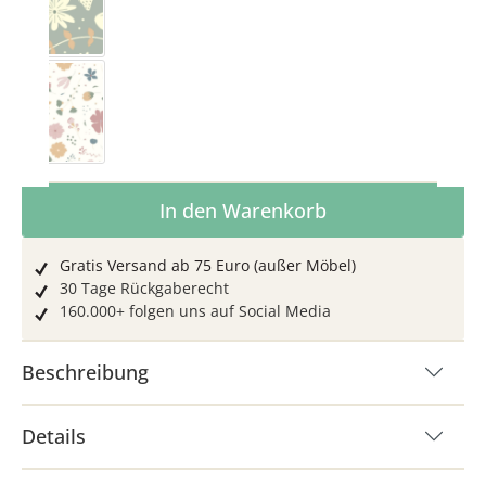
Eukalyptus
Rosa/Blau
Produkt Anzahl: Gib den gewünschten Wer
In den Warenkorb
Gratis Versand ab 75 Euro (außer Möbel)
30 Tage Rückgaberecht
160.000+ folgen uns auf Social Media
Beschreibung
Details