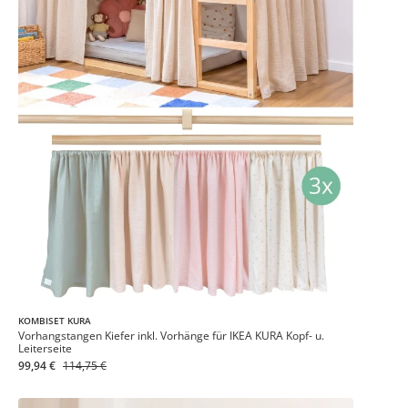
KOMBISET KURA
Vorhangstangen Kiefer inkl. Vorhänge für IKEA KURA Kopf- u.
Leiterseite
99,94 €
114,75 €