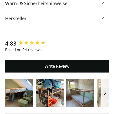
Warn- & Sicherheitshinweise
Hersteller
New content loaded
4.83
Based on 94 reviews
Write Review