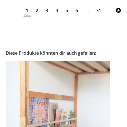
1
2
3
4
5
6
...
31
Diese Produkte könnten dir auch gefallen: