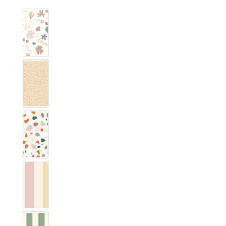
Blumig Rosa & Blau
Leo Muster
Terrazzo
Vichy Streifig Bunt