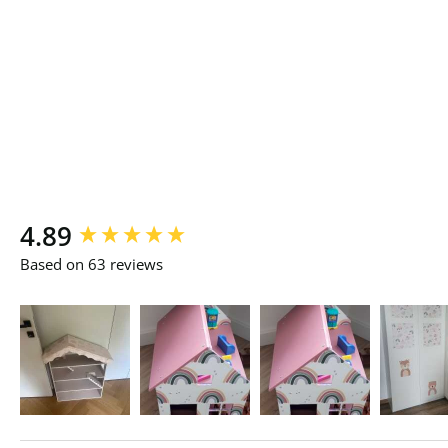
New content loaded
4.89
Based on 63 reviews