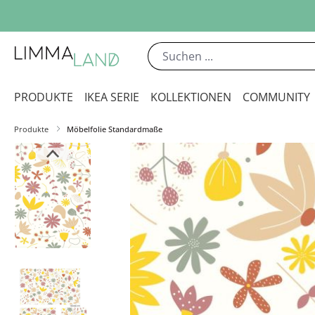
m Hauptinhalt springen
Zur Suche springen
Zur Hauptnavigation springen
PRODUKTE
IKEA SERIE
KOLLEKTIONEN
COMMUNITY
Produkte
Möbelfolie Standardmaße