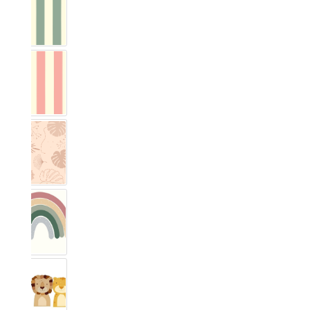
Vichy Streifig Eukalyptus
Vichy Streifig Rosa
Monstera
Regenbogen Rosenholz
Safari