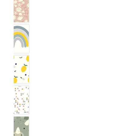
Blumig Blush
Regenbogen Nordisch Blau
Zitronig
Trianglig Pastell
Dino