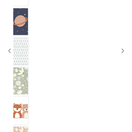
Unendlig
Musta
Blumig Eukalyptus
Wald