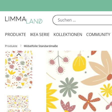
m Hauptinhalt springen
Zur Suche springen
Zur Hauptnavigation springen
PRODUKTE
IKEA SERIE
KOLLEKTIONEN
COMMUNITY
Produkte
Möbelfolie Standardmaße