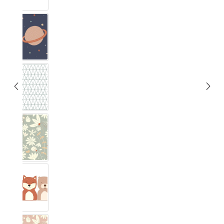
Unendlig
Musta
Blumig Eukalyptus
Wald