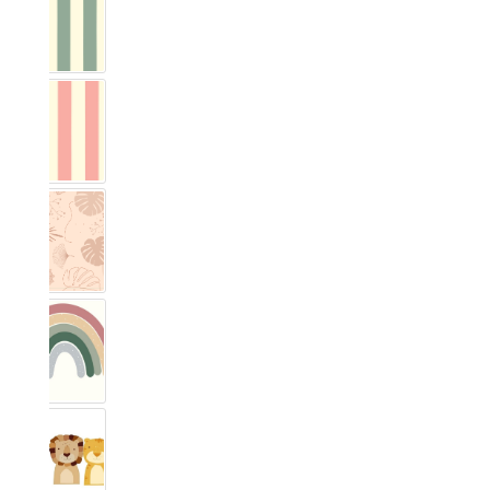
Vichy Streifig Eukalyptus
Vichy Streifig Rosa
Monstera
Regenbogen Rosenholz
Safari