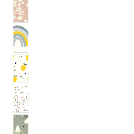
Blumig Blush
Regenbogen Nordisch Blau
Zitronig
Trianglig Pastell
Dino