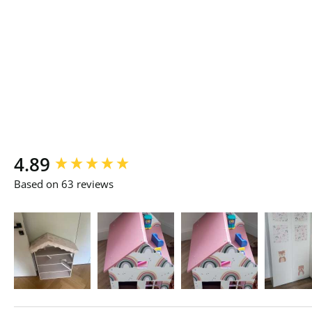
New content loaded
4.89
Based on 63 reviews