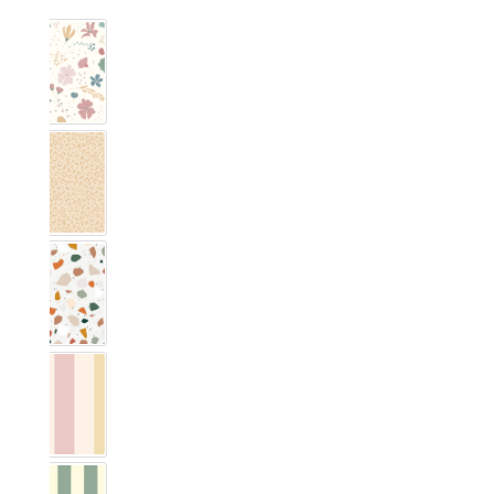
Blumig Rosa & Blau
Leo Muster
Terrazzo
Vichy Streifig Bunt