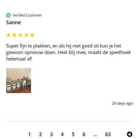
Verified Customer
Sanne
Super fijn te plakken, en als hij niet goed zit kun je het 
gewoon opnieuw doen. Heel blij mee, maakt de speelhoek 
helemaal af!
26 days ago
1
2
3
4
5
6
...
63