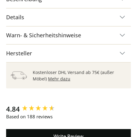
Details
Warn- & Sicherheitshinweise
Hersteller
Kostenloser DHL Versand ab 75€ (außer
Möbel)
Mehr dazu
New content loaded
4.84
Based on 188 reviews
Write Review