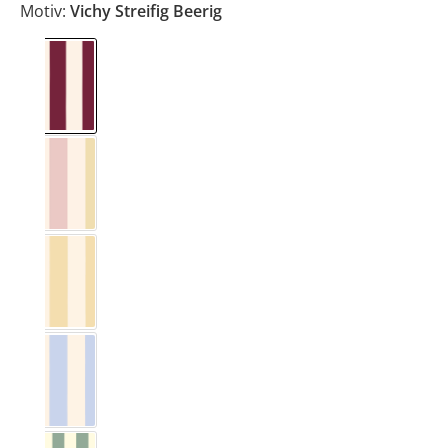
Motiv:
Vichy Streifig Beerig
Vichy Streifig Beerig
Vichy Streifig Bunt
Vichy Streifig Buttergelb
Vichy Streifig Eisblau