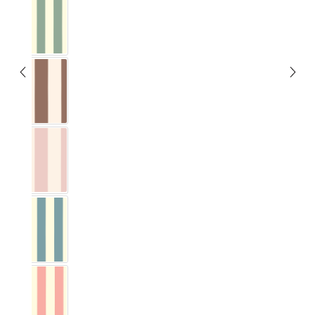
Vichy Streifig Eukalyptus
Vichy Streifig Kakao
Vichy Streifig Marshmallow
Vichy Streifig Nordisch Blau
Vichy Streifig Rosa