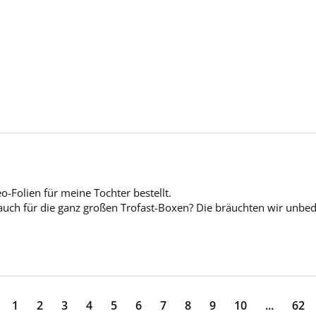
o-Folien für meine Tochter bestellt. 

t auch für die ganz großen Trofast-Boxen? Die bräuchten wir unbe
1
2
3
4
5
6
7
8
9
10
...
62