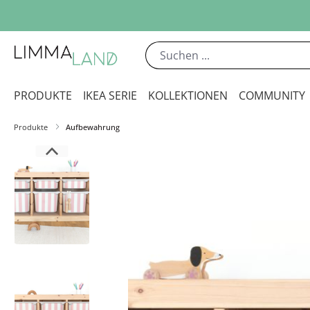
m Hauptinhalt springen
Zur Suche springen
Zur Hauptnavigation springen
PRODUKTE
IKEA SERIE
KOLLEKTIONEN
COMMUNITY
Produkte
Aufbewahrung