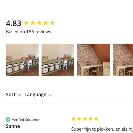
New content loaded
4.83
Based on 186 reviews
Sort
Language
Verified Customer
Sanne
Super fijn te plakken, en als 