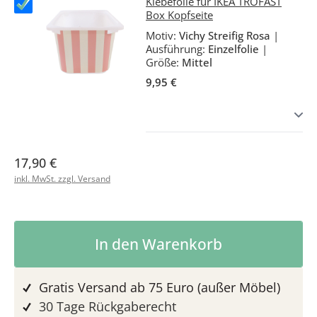
Klebefolie für IKEA TROFAST
Box Kopfseite
Motiv:
Vichy Streifig Rosa
|
Ausführung:
Einzelfolie
|
Größe:
Mittel
9,95 €
17,90 €
inkl. MwSt. zzgl. Versand
Produkt Anzahl: Gib den gewünschten 
In den Warenkorb
Gratis Versand ab 75 Euro (außer Möbel)
30 Tage Rückgaberecht