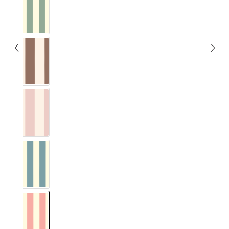
Vichy Streifig Eukalyptus
Vichy Streifig Kakao
Vichy Streifig Marshmallow
Vichy Streifig Nordisch Blau
Vichy Streifig Rosa